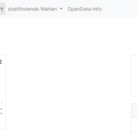
rt
stattfindende Wahlen
OpenData-Info
en
de