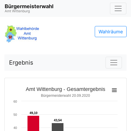
Bürgermeisterwahl
Amt Wittenburg
Wahlräume
Ergebnis
Amt Wittenburg - Gesamtergebnis
Bürgermeisterwahl 20.09.2020
60
49,10
49,10
50
43,54
43,54
40