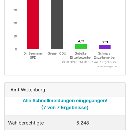
30
20
10
4,03
4,03
3,33
3,33
0
Dr. Seemann,
Greger, CDU
Gubalke,
Schwarz,
SPD
Einzelbewerber
Einzelbewerber
20.09.2020 18:53 Uhr - 7 von 7 Ergebnisse
votemanager.de
Amt Wittenburg
Alle Schnellmeldungen eingegangen!
(7 von 7 Ergebnisse)
Wahlberechtigte
5.248