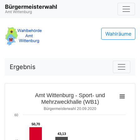
Bürgermeisterwahl
Amt Wittenburg
Wahlräume
Ergebnis
Amt Wittenburg - Sport- und
Mehrzweckhalle (WB1)
Bürgermeisterwahl 20.09.2020
60
50,70
50,70
43,13
43,13