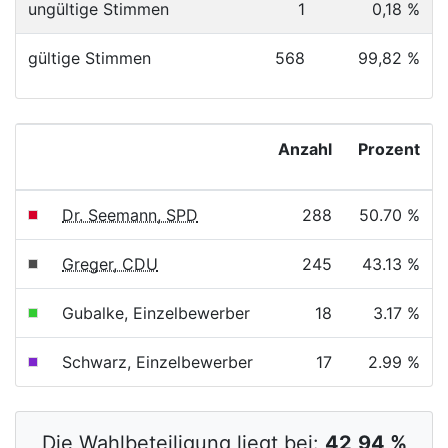
ungültige Stimmen
1
0,18 %
gültige Stimmen
568
99,82 %
Anzahl
Prozent
Dr. Seemann, SPD
288
50.70 %
Greger, CDU
245
43.13 %
Gubalke, Einzelbewerber
18
3.17 %
Schwarz, Einzelbewerber
17
2.99 %
Die Wahlbeteiligung liegt bei:
42,94 %