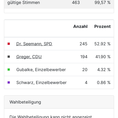
gültige Stimmen
463
99,57 %
Anzahl
Prozent
Dr. Seemann, SPD
245
52.92 %
Greger, CDU
194
41.90 %
Gubalke, Einzelbewerber
20
4.32 %
Schwarz, Einzelbewerber
4
0.86 %
Wahlbeteiligung
Die Wahlbeteiligung kann nicht angezeigt