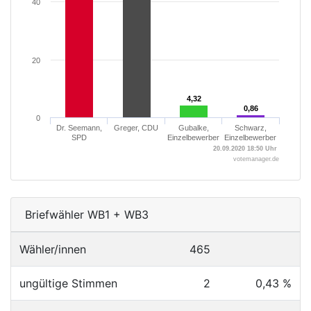
40
20
4,32
4,32
0,86
0,86
0
Dr. Seemann,
Greger, CDU
Gubalke,
Schwarz,
SPD
Einzelbewerber
Einzelbewerber
20.09.2020 18:50 Uhr
votemanager.de
Briefwähler WB1 + WB3
Wähler/innen
465
ungültige Stimmen
2
0,43 %