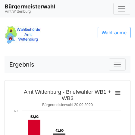
Bürgermeisterwahl
Amt Wittenburg
Wahlräume
Ergebnis
Amt Wittenburg - Briefwähler WB1 +
WB3
Bürgermeisterwahl 20.09.2020
60
52,92
52,92
41,90
41,90