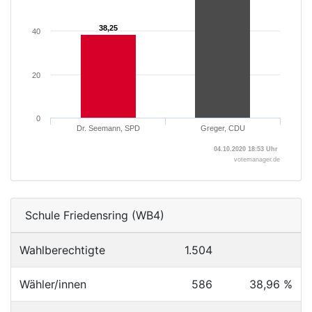
38,25
38,25
40
20
0
Dr. Seemann, SPD
Greger, CDU
04.10.2020 18:53 Uhr
votemanager.de
Schule Friedensring (WB4)
Wahlberechtigte
1.504
Wähler/innen
586
38,96 %