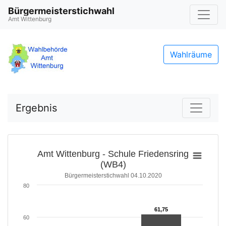
Bürgermeisterstichwahl
Amt Wittenburg
Wahlräume
Ergebnis
Amt Wittenburg - Schule Friedensring
(WB4)
Bürgermeisterstichwahl 04.10.2020
80
61,75
61,75
60