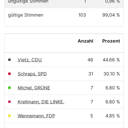
ungültige Stimmen
1
0,96 %
gültige Stimmen
103
99,04 %
Anzahl
Prozent
Vietz, CDU
46
44.66 %
Schraps, SPD
31
30.10 %
Michel, GRÜNE
7
6.80 %
Krellmann, DIE LINKE.
7
6.80 %
Wennemann, FDP
5
4.85 %