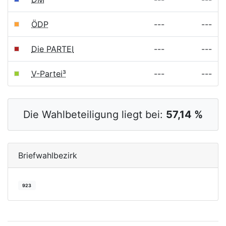
ÖDP
---
---
Die PARTEI
---
---
V-Partei³
---
---
Die Wahlbeteiligung liegt bei:
57,14 %
Briefwahlbezirk
923