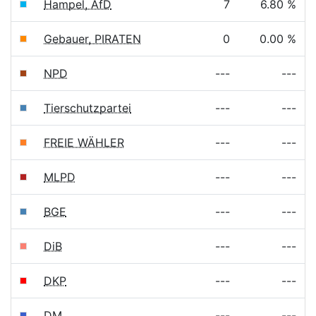
Hampel, AfD
7
6.80 %
Gebauer, PIRATEN
0
0.00 %
NPD
---
---
Tierschutzpartei
---
---
FREIE WÄHLER
---
---
MLPD
---
---
BGE
---
---
DiB
---
---
DKP
---
---
DM
---
---