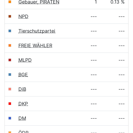
Gebauer, PIRATEN
1
0.13 %
NPD
---
---
Tierschutzpartei
---
---
FREIE WÄHLER
---
---
MLPD
---
---
BGE
---
---
DiB
---
---
DKP
---
---
DM
---
---
ÖDP
---
---