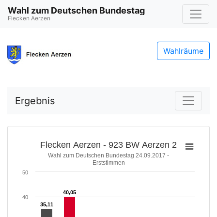
Wahl zum Deutschen Bundestag
Flecken Aerzen
Wahlräume
Ergebnis
Flecken Aerzen - 923 BW Aerzen 2
Wahl zum Deutschen Bundestag 24.09.2017 -
Erststimmen
50
40,05
40,05
40
35,11
35,11