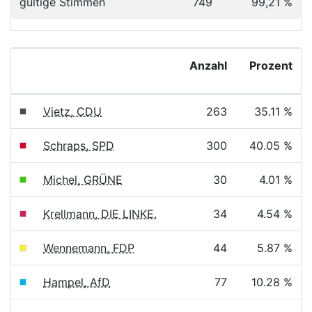
gültige Stimmen
749
99,21 %
Anzahl
Prozent
Vietz, CDU
263
35.11 %
Schraps, SPD
300
40.05 %
Michel, GRÜNE
30
4.01 %
Krellmann, DIE LINKE.
34
4.54 %
Wennemann, FDP
44
5.87 %
Hampel, AfD
77
10.28 %