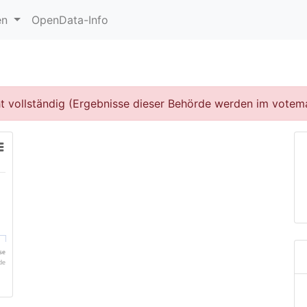
en
OpenData-Info
cht vollständig (Ergebnisse dieser Behörde werden im votema
se
de