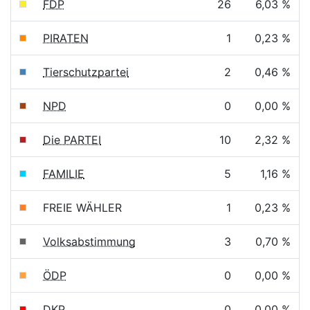
FDP
26
6,03 %
PIRATEN
1
0,23 %
Tierschutzpartei
2
0,46 %
NPD
0
0,00 %
Die PARTEI
10
2,32 %
FAMILIE
5
1,16 %
FREIE WÄHLER
1
0,23 %
Volksabstimmung
3
0,70 %
ÖDP
0
0,00 %
DKP
0
0,00 %