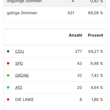
ungültige Stimmen
4
0,92 %
gültige Stimmen
431
99,08 %
Anzahl
Prozent
CDU
277
64,27 %
SPD
43
9,98 %
GRÜNE
32
7,42 %
AfD
20
4,64 %
DIE LINKE
8
1,86 %