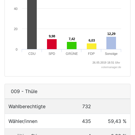
40
20
12,29
12,29
9,98
9,98
7,42
7,42
6,03
6,03
0
CDU
SPD
GRÜNE
FDP
Sonstige
26.05.2019 18:51 Uhr
votemanager.de
009 - Thüle
Wahlberechtigte
732
Wähler/innen
435
59,43 %