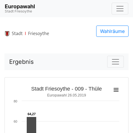
Europawahl
Stadt Friesoythe
Wahlräume
Ergebnis
Stadt Friesoythe - 009 - Thüle
Europawahl 26.05.2019
80
64,27
64,27
60