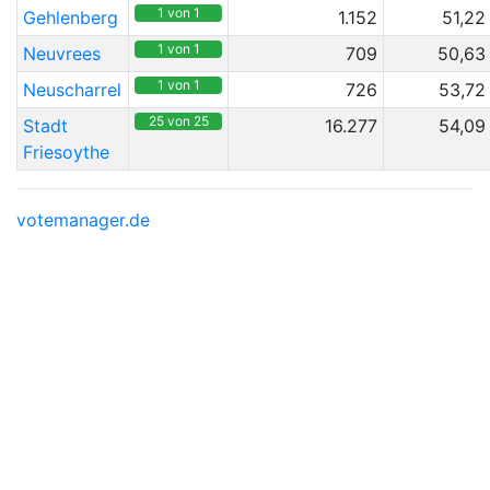
1 von 1
Gehlenberg
1.152
51,22
1 von 1
Neuvrees
709
50,63
1 von 1
Neuscharrel
726
53,72
25 von 25
Stadt
16.277
54,09
Friesoythe
votemanager.de