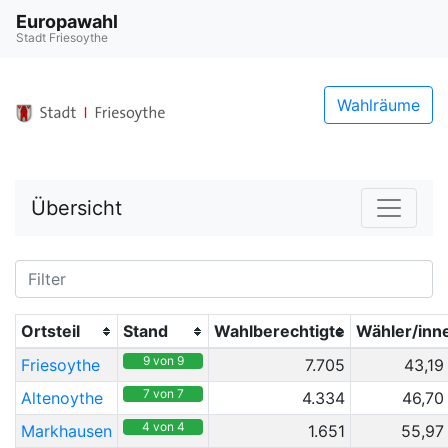
Europawahl
Stadt Friesoythe
Wahlräume
Übersicht
Ortsteil
Stand
Wahlberechtigte
Wähler/inn
9 von 9
Friesoythe
7.705
43,19
7 von 7
Altenoythe
4.334
46,70
4 von 4
Markhausen
1.651
55,97