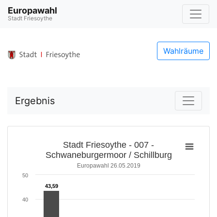
Europawahl
Stadt Friesoythe
Wahlräume
Ergebnis
Stadt Friesoythe - 007 -
Schwaneburgermoor / Schillburg
Europawahl 26.05.2019
50
43,59
43,59
40