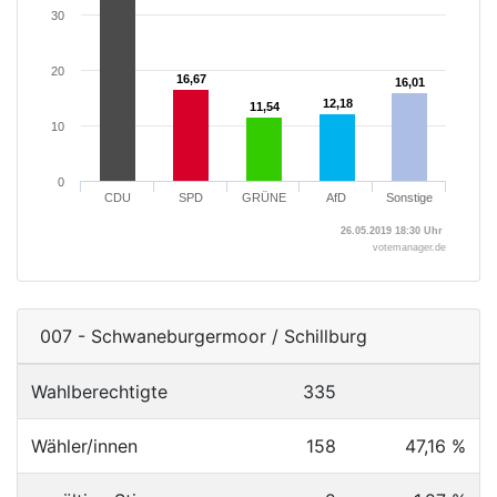
30
20
16,67
16,67
16,01
16,01
12,18
12,18
11,54
11,54
10
0
CDU
SPD
GRÜNE
AfD
Sonstige
26.05.2019 18:30 Uhr
votemanager.de
007 - Schwaneburgermoor / Schillburg
Wahlberechtigte
335
Wähler/innen
158
47,16 %