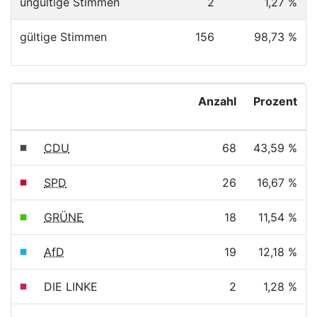
ungültige Stimmen
2
1,27 %
gültige Stimmen
156
98,73 %
Anzahl
Prozent
CDU
68
43,59 %
SPD
26
16,67 %
GRÜNE
18
11,54 %
AfD
19
12,18 %
DIE LINKE
2
1,28 %