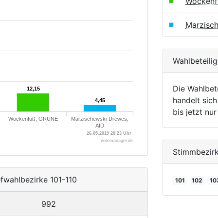
Wockenf
Marzisc
Wahlbeteili
Die Wahlbet
12,15
12,15
handelt sich
4,45
4,45
bis jetzt nu
Wockenfuß, GRÜNE
Marzischewski-Drewes,
AfD
26.05.2019 20:23 Uhr
votemanager.de
Stimmbezir
efwahlbezirke 101-110
101
102
10
992