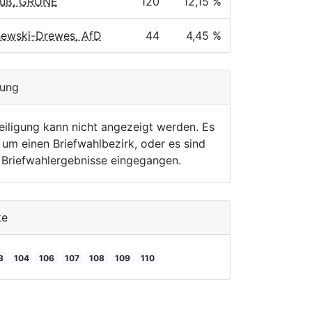
uß, GRÜNE
120
12,15 %
hewski-Drewes, AfD
44
4,45 %
gung
eiligung kann nicht angezeigt werden. Es
 um einen Briefwahlbezirk, oder es sind
r Briefwahlergebnisse eingegangen.
ke
3
104
106
107
108
109
110