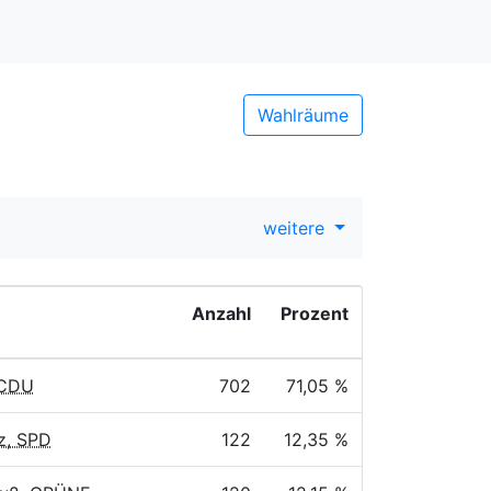
Wahlräume
weitere
Anzahl
Prozent
 CDU
702
71,05 %
z, SPD
122
12,35 %