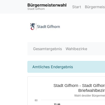
Bürgermeisterwahl
Start
Bürgermeis
Stadt Gifhorn
Gesamtergebnis
Wahlbezirke
Amtliches Endergebnis
Stadt Gifhorn - Stadt Gifho
Briefwahlbezi
Wahl des/der Bürgermei
80
71,05
71,05