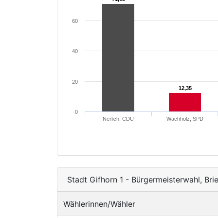
60
40
20
12,35
12,35
0
Nerlich, CDU
Wachholz, SPD
Stadt Gifhorn 1 - Bürgermeisterwahl, Bri
Wählerinnen/Wähler