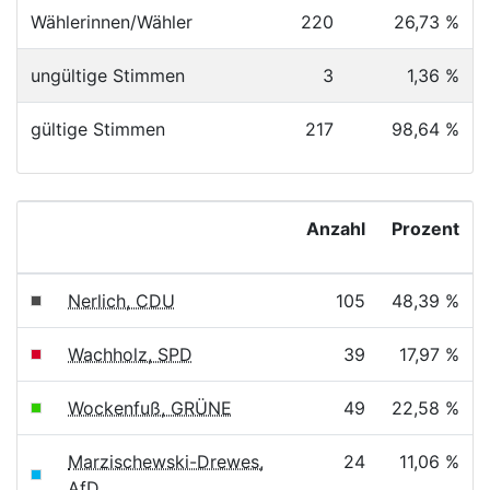
Wählerinnen/Wähler
220
26,73 %
ungültige Stimmen
3
1,36 %
gültige Stimmen
217
98,64 %
Anzahl
Prozent
Nerlich, CDU
105
48,39 %
Wachholz, SPD
39
17,97 %
Wockenfuß, GRÜNE
49
22,58 %
Marzischewski-Drewes,
24
11,06 %
AfD