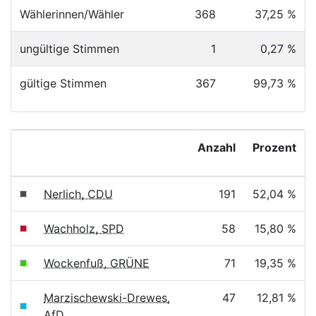
Wählerinnen/Wähler
368
37,25 %
ungültige Stimmen
1
0,27 %
gültige Stimmen
367
99,73 %
Anzahl
Prozent
Nerlich, CDU
191
52,04 %
Wachholz, SPD
58
15,80 %
Wockenfuß, GRÜNE
71
19,35 %
Marzischewski-Drewes,
47
12,81 %
AfD