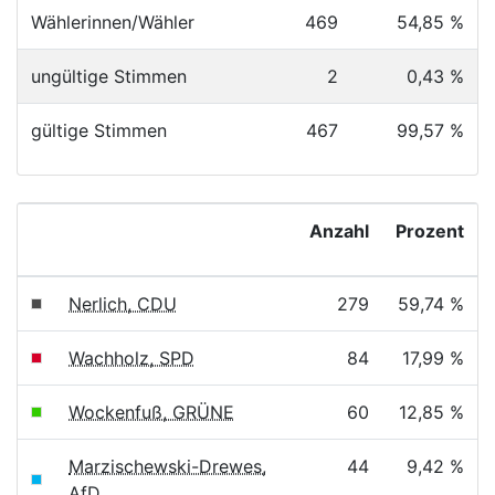
Wählerinnen/Wähler
469
54,85 %
ungültige Stimmen
2
0,43 %
gültige Stimmen
467
99,57 %
Anzahl
Prozent
Nerlich, CDU
279
59,74 %
Wachholz, SPD
84
17,99 %
Wockenfuß, GRÜNE
60
12,85 %
Marzischewski-Drewes,
44
9,42 %
AfD