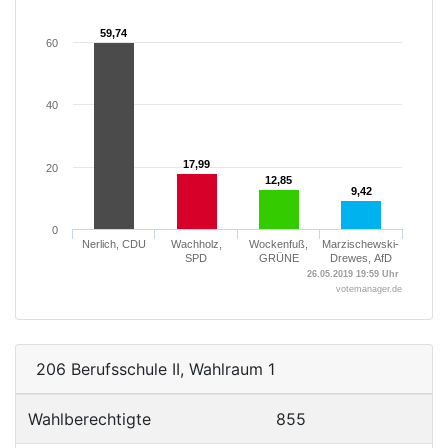
59,74
59,74
60
40
17,99
17,99
20
12,85
12,85
9,42
9,42
0
Nerlich, CDU
Wachholz,
Wockenfuß,
Marzischewski-
SPD
GRÜNE
Drewes, AfD
26.05.2019 19:59 Uhr
votemanager.de
206 Berufsschule II, Wahlraum 1
Wahlberechtigte
855