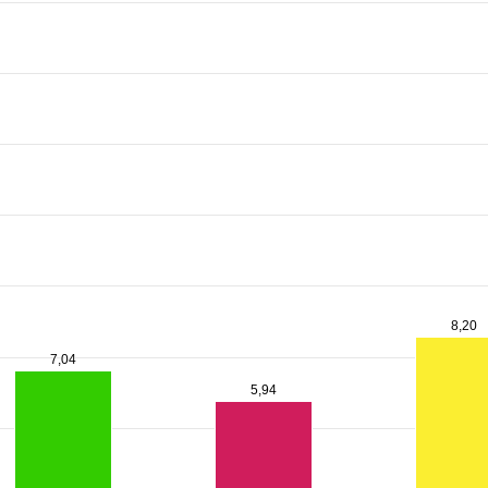
8,20
8,20
7,04
7,04
5,94
5,94