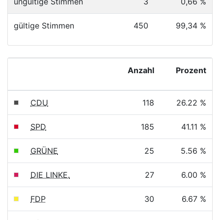
ungültige Stimmen
3
0,66 %
gültige Stimmen
450
99,34 %
Anzahl
Prozent
CDU
118
26.22 %
SPD
185
41.11 %
GRÜNE
25
5.56 %
DIE LINKE.
27
6.00 %
FDP
30
6.67 %