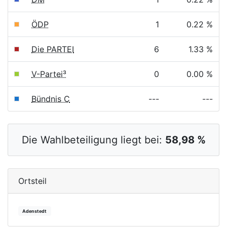
ÖDP
1
0.22 %
Die PARTEI
6
1.33 %
V-Partei³
0
0.00 %
Bündnis C
---
---
Die Wahlbeteiligung liegt bei:
58,98 %
Ortsteil
Adenstedt