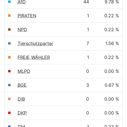
AfD
44
9.78 %
PIRATEN
1
0.22 %
NPD
1
0.22 %
Tierschutzpartei
7
1.56 %
FREIE WÄHLER
1
0.22 %
MLPD
0
0.00 %
BGE
3
0.67 %
DiB
0
0.00 %
DKP
0
0.00 %
DM
1
0.22 %