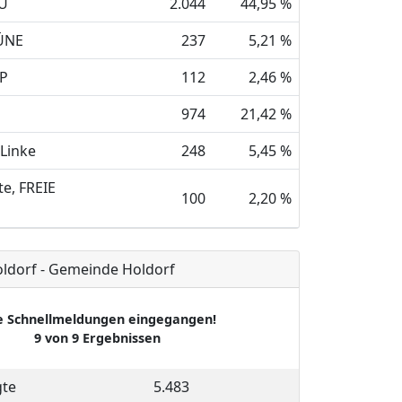
DU
2.044
44,95 %
ÜNE
237
5,21 %
DP
112
2,46 %
974
21,42 %
 Linke
248
5,45 %
te, FREIE
100
2,20 %
ldorf - Gemeinde Holdorf
e Schnellmeldungen eingegangen!
9 von 9 Ergebnissen
gte
5.483