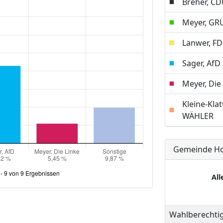
Breher, C
Meyer, GR
Lanwer, F
Sager, AfD
Meyer, Die
Kleine-Klat
WÄHLER
Gemeinde Ho
All
Wahlberechti