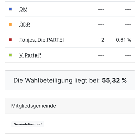
DM
---
---
ÖDP
---
---
Tönjes, Die PARTEI
2
0.61 %
V-Partei³
---
---
Die Wahlbeteiligung liegt bei:
55,32 %
Mitgliedsgemeinde
Gemeinde Nenndorf