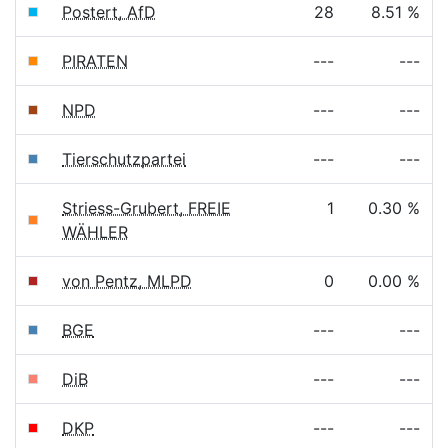
Postert, AfD
28
8.51 %
PIRATEN
---
---
NPD
---
---
Tierschutzpartei
---
---
Striess-Grubert, FREIE
1
0.30 %
WÄHLER
von Pentz, MLPD
0
0.00 %
BGE
---
---
DiB
---
---
DKP
---
---