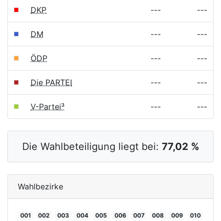
DKP
---
---
DM
---
---
ÖDP
---
---
Die PARTEI
---
---
V-Partei³
---
---
Die Wahlbeteiligung liegt bei:
77,02 %
Wahlbezirke
001
002
003
004
005
006
007
008
009
010