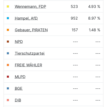
Wennemann, FDP
523
4.93 %
Hampel, AfD
952
8.97 %
Gebauer, PIRATEN
157
1.48 %
NPD
---
---
Tierschutzpartei
---
---
FREIE WÄHLER
---
---
MLPD
---
---
BGE
---
---
DiB
---
---