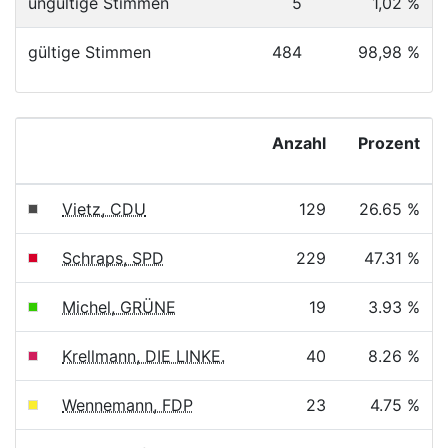
ungültige Stimmen
5
1,02 %
gültige Stimmen
484
98,98 %
Anzahl
Prozent
Vietz, CDU
129
26.65 %
Schraps, SPD
229
47.31 %
Michel, GRÜNE
19
3.93 %
Krellmann, DIE LINKE.
40
8.26 %
Wennemann, FDP
23
4.75 %