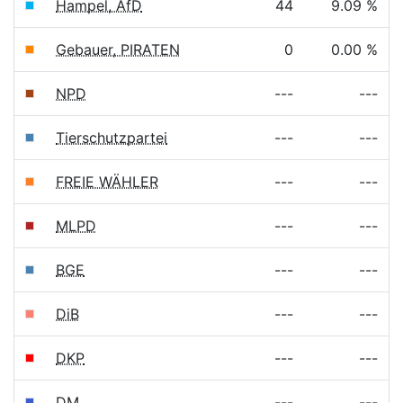
Hampel, AfD
44
9.09 %
Gebauer, PIRATEN
0
0.00 %
NPD
---
---
Tierschutzpartei
---
---
FREIE WÄHLER
---
---
MLPD
---
---
BGE
---
---
DiB
---
---
DKP
---
---
DM
---
---