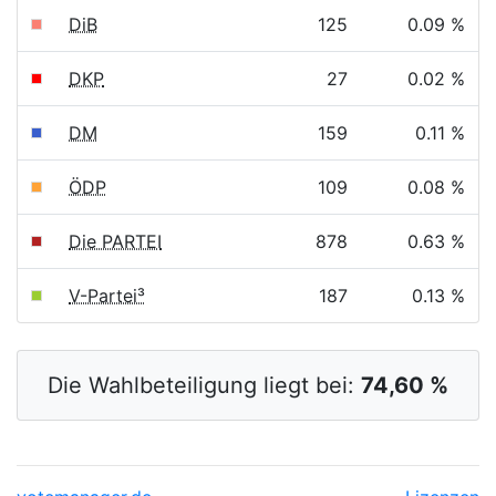
DiB
125
0.09 %
DKP
27
0.02 %
DM
159
0.11 %
ÖDP
109
0.08 %
Die PARTEI
878
0.63 %
V-Partei³
187
0.13 %
Die Wahlbeteiligung liegt bei:
74,60 %