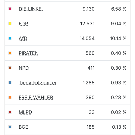
DIE LINKE.
9.130
6.58 %
FDP
12.531
9.04 %
AfD
14.054
10.14 %
PIRATEN
560
0.40 %
NPD
411
0.30 %
Tierschutzpartei
1.285
0.93 %
FREIE WÄHLER
390
0.28 %
MLPD
33
0.02 %
BGE
185
0.13 %