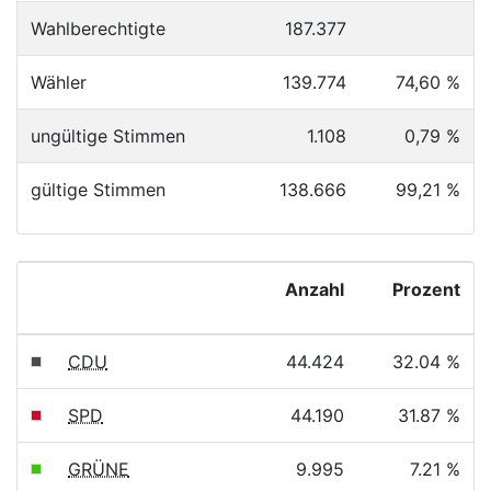
Wahlberechtigte
187.377
Wähler
139.774
74,60 %
ungültige Stimmen
1.108
0,79 %
gültige Stimmen
138.666
99,21 %
Anzahl
Prozent
CDU
44.424
32.04 %
SPD
44.190
31.87 %
GRÜNE
9.995
7.21 %